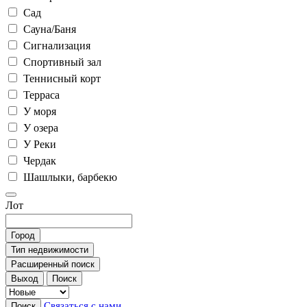
Сад
Сауна/Баня
Сигнализация
Спортивный зал
Теннисный корт
Терраса
У моря
У озера
У Реки
Чердак
Шашлыки, барбекю
Лот
Город
Тип недвижимости
Расширенный поиск
Выход
Поиск
Связаться с нами
Поиск