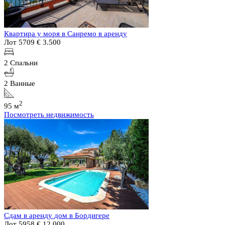
Квартира у моря в Санремо в аренду
Лот 5709
€ 3.500
2 Спальни
2 Ванные
2
95 м
Посмотреть недвижимость
Сдам в аренду дом в Бордигере
Лот 5958
€ 12.000