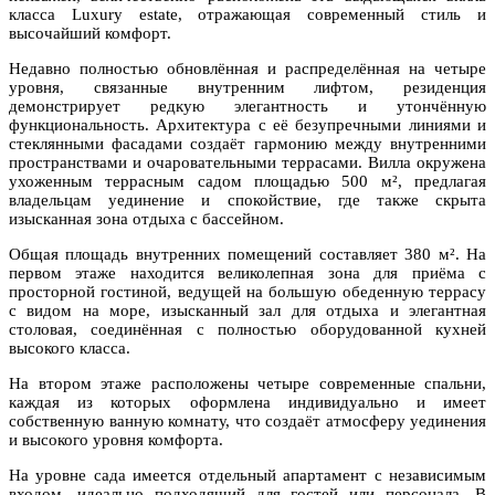
класса Luxury estate, отражающая современный стиль и
высочайший комфорт.
Недавно полностью обновлённая и распределённая на четыре
уровня, связанные внутренним лифтом, резиденция
демонстрирует редкую элегантность и утончённую
функциональность. Архитектура с её безупречными линиями и
стеклянными фасадами создаёт гармонию между внутренними
пространствами и очаровательными террасами. Вилла окружена
ухоженным террасным садом площадью 500 м², предлагая
владельцам уединение и спокойствие, где также скрыта
изысканная зона отдыха с бассейном.
Общая площадь внутренних помещений составляет 380 м². На
первом этаже находится великолепная зона для приёма с
просторной гостиной, ведущей на большую обеденную террасу
с видом на море, изысканный зал для отдыха и элегантная
столовая, соединённая с полностью оборудованной кухней
высокого класса.
На втором этаже расположены четыре современные спальни,
каждая из которых оформлена индивидуально и имеет
собственную ванную комнату, что создаёт атмосферу уединения
и высокого уровня комфорта.
На уровне сада имеется отдельный апартамент с независимым
входом, идеально подходящий для гостей или персонала. В