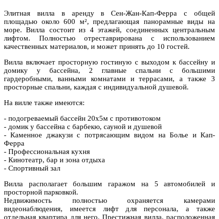
Элитная вилла в аренду в Сен-Жан-Кап-Ферра с общей
площадью около 600 м², предлагающая панорамные виды на
море. Вилла состоит из 4 этажей, соединенных центральным
лифтом. Полностью отреставрирована с использованием
качественных материалов, и может принять до 10 гостей.
Вилла включает просторную гостиную с выходом к бассейну и
домику у бассейна, 2 главные спальни с большими
гардеробными, ванными комнатами и террасами, а также 3
просторные спальни, каждая с индивидуальной душевой.
На вилле также имеются:
- подогреваемый бассейн 20х5м с противотоком
- домик у бассейна с барбекю, сауной и душевой
- Каменное джакузи с потрясающим видом на Болье и Кап-
Ферра
- Профессиональная кухня
- Кинотеатр, бар и зона отдыха
- Спортивный зал
Вилла располагает большим гаражом на 5 автомобилей и
просторной парковкой.
Недвижимость полностью охраняется камерами
видеонаблюдения, имеется лифт для персонала, а также
отдельная квартира для него. Престижная вилла, расположенная