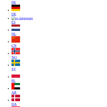
FR
DE
ES
NL
CN
NO
SV
PL
AR
DA