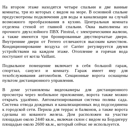
На втором этаже находятся четыре спальни и две ванные
комнаты, три из которых с видом на море. В основной спальне
предусмотрены подключения для воды и канализации на случай
возможного преобразования в кухню. Центральная комната
отделена стеной от главной спальни. Окна выполнены из
прочного двухслойного ПВХ Finstral, с электрическими жалюзи,
а также имеются три бронированные двустворчатые двери.
Внутренние двери от Ferrero отличаются высоким качеством.
Кондиционирование воздуха от Carrier регулируется двумя
устройствами на каждом этаже. Отопление и горячая вода
поступают от котла Vaillant.
Подвальное помещение включает в себя большой гараж,
спортзал, санузел и комнату. Гараж имеет яму для
техобслуживания автомобиля. Секционные ворота оснащены
пультом дистанционного управления.
В доме установлены видеокамеры для дистанционного
просмотра через мобильное приложение, ворота также можно
открыть удалённо. Автоматизированная система полива сада.
Система отвода дождевых и канализационных вод подсоединена
к городской сети. Перила для террас и балконов, а также ворота
сделаны из кованого железа. Дом расположен на участке
площадью около 2440 кв.м., включая склон с видом на Бордигеру
площадью около 2600 кв.м., который сейчас не используется.