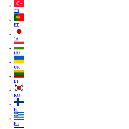
TR
PT
JA
HU
UK
LT
KO
FI
EL