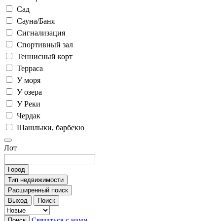
Сад
Сауна/Баня
Сигнализация
Спортивный зал
Теннисный корт
Терраса
У моря
У озера
У Реки
Чердак
Шашлыки, барбекю
Лот
Город
Тип недвижимости
Расширенный поиск
Выход
Поиск
Связаться с нами
Поиск