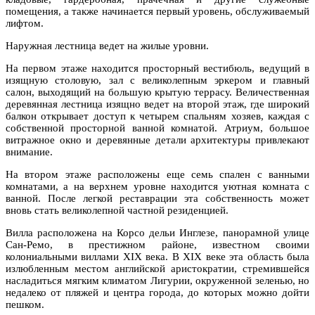
помещения, а также начинается первый уровень, обслуживаемый
лифтом.
Наружная лестница ведет на жилые уровни.
На первом этаже находится просторный вестибюль, ведущий в
изящную столовую, зал с великолепным эркером и главный
салон, выходящий на большую крытую террасу. Величественная
деревянная лестница изящно ведет на второй этаж, где широкий
балкон открывает доступ к четырем спальням хозяев, каждая с
собственной просторной ванной комнатой. Атриум, большое
витражное окно и деревянные детали архитектуры привлекают
внимание.
На втором этаже расположены еще семь спален с ванными
комнатами, а на верхнем уровне находится уютная комната с
ванной. После легкой реставрации эта собственность может
вновь стать великолепной частной резиденцией.
Вилла расположена на Корсо дельи Инглезе, панорамной улице
Сан-Ремо, в престижном районе, известном своими
колониальными виллами XIX века. В XIX веке эта область была
излюбленным местом английской аристократии, стремившейся
насладиться мягким климатом Лигурии, окруженной зеленью, но
недалеко от пляжей и центра города, до которых можно дойти
пешком.