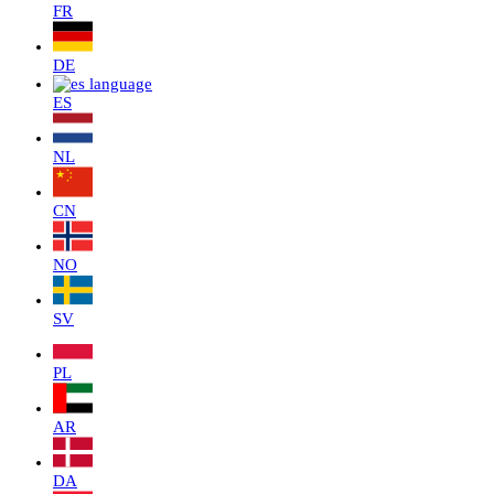
FR
DE
ES
NL
CN
NO
SV
PL
AR
DA