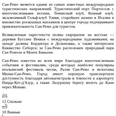
Сан-Ремо является одним из самых известных международных
туристических направлений. Туристический порт Портосоле с
многочисленными яхтами, Теннисный клуб, Конный клуб,
эксклюзивный Гольф-клуб Уливи, старейшее казино в Италии и
множество роскошных магазинов в центре города подчеркивают
привлекательность Сан-Ремо для туристов.
Великолепные окрестности полны сюрпризов: на востоке —
деревня Буссана Веккья с международными художниками; на
западе долины Бордигера и Дольчеаква, а также интересное
Княжество Себорга; за Сан-Ремо расположен природный парк
Сан Ромоло и Монте Биньоне.
Сан-Ремо известен во всем мире благодаря многочисленным
событиям и фестивалям, среди которых наиболее популярны
итальянский фестиваль песни, Ралли Сан-Ремо и велогонка
Милан-Сан-Ремо. Город имеет хорошую транспортную
доступность благодаря автомагистрали и близости к аэропорту
Ницца-Кот-д'Азур, а также Лазурному берегу вплоть до Канн
через Монако.
12 Спальни
10 Ванные