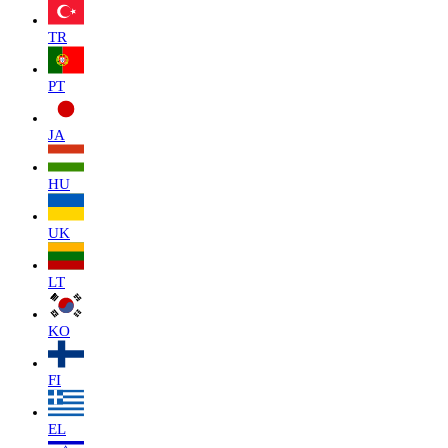
TR
PT
JA
HU
UK
LT
KO
FI
EL