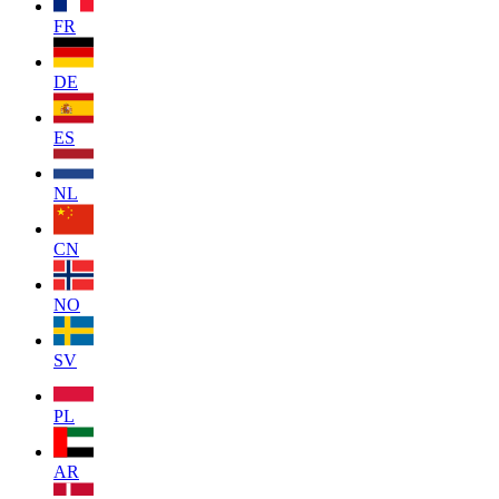
FR
DE
ES
NL
CN
NO
SV
PL
AR