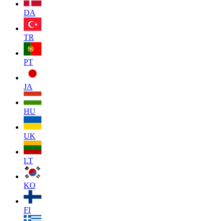
DA
TR
PT
JA
HU
UK
LT
KO
FI