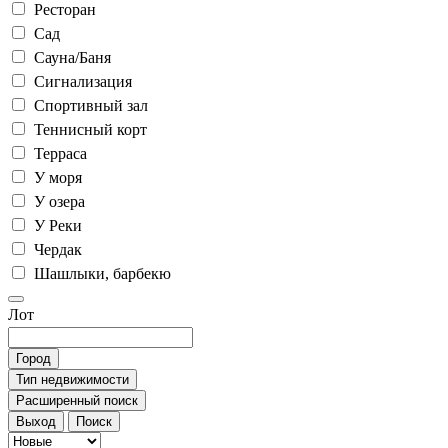
Ресторан
Сад
Сауна/Баня
Сигнализация
Спортивный зал
Теннисный корт
Терраса
У моря
У озера
У Реки
Чердак
Шашлыки, барбекю
Лот
Город
Тип недвижимости
Расширенный поиск
Выход
Поиск