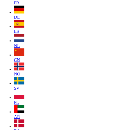
FR
DE
ES
NL
CN
NO
SV
PL
AR