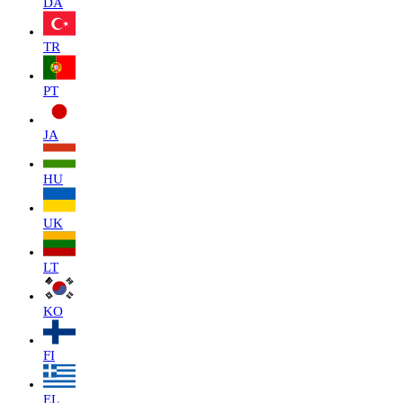
DA
TR
PT
JA
HU
UK
LT
KO
FI
EL