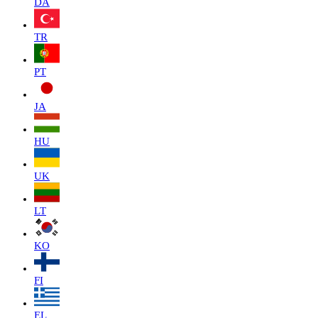
DA
TR
PT
JA
HU
UK
LT
KO
FI
EL