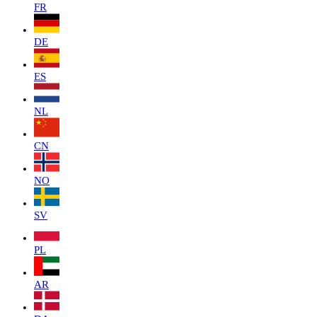
FR
DE
ES
NL
CN
NO
SV
PL
AR