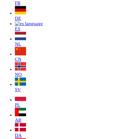
FR
DE
ES
NL
CN
NO
SV
PL
AR
DA