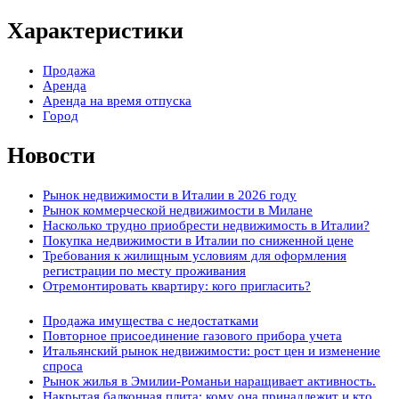
Характеристики
Продажа
Аренда
Аренда на время отпуска
Город
Новости
Рынок недвижимости в Италии в 2026 году
Рынок коммерческой недвижимости в Милане
Насколько трудно приобрести недвижимость в Италии?
Покупка недвижимости в Италии по сниженной цене
Требования к жилищным условиям для оформления
регистрации по месту проживания
Отремонтировать квартиру: кого пригласить?
Продажа имущества с недостатками
Повторное присоединение газового прибора учета
Итальянский рынок недвижимости: рост цен и изменение
спроса
Рынок жилья в Эмилии-Романьи наращивает активность.
Накрытая балконная плита: кому она принадлежит и кто