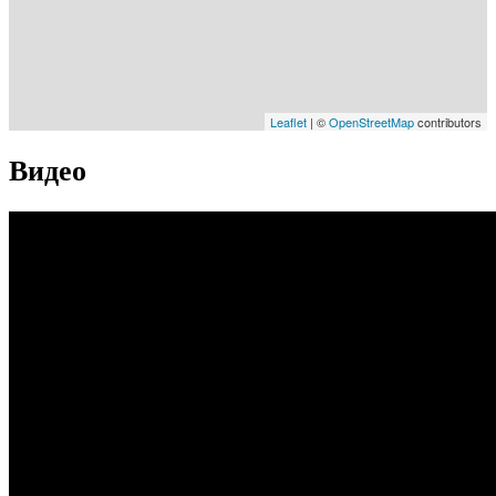
Leaflet
| ©
OpenStreetMap
contributors
Видео