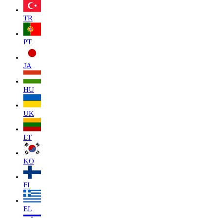
TR
PT
JA
HU
UK
LT
KO
FI
EL