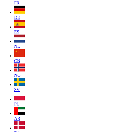
FR
DE
ES
NL
CN
NO
SV
PL
AR