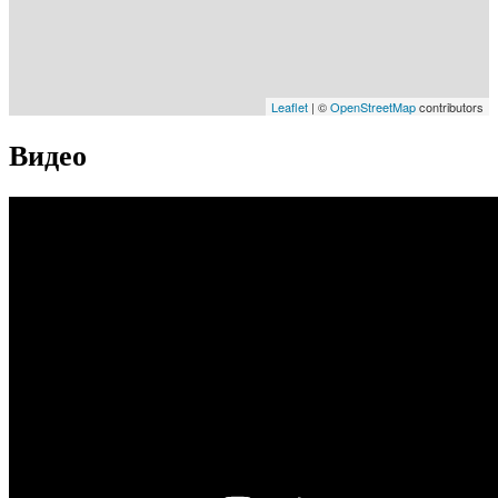
Leaflet
| ©
OpenStreetMap
contributors
Видео