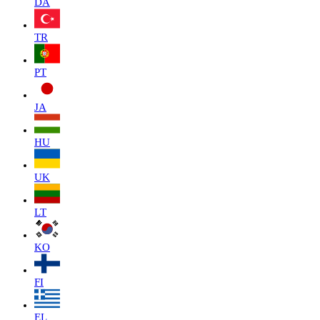
DA
TR
PT
JA
HU
UK
LT
KO
FI
EL