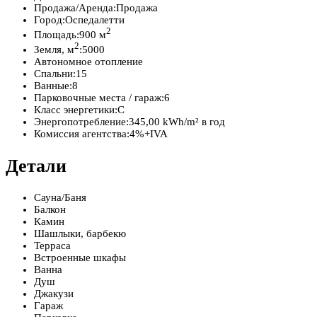
Продажа/Аренда:
Продажа
Город:
Оспедалетти
2
Площадь:
900 м
2
Земля, м
:
5000
Автономное отопление
Спальни:
15
Ванные:
8
Парковочные места / гараж:
6
Класс энергетики:
C
Энергопотребление:
345,00 kWh/m² в год
Комиссия агентства:
4%+IVA
Детали
Сауна/Баня
Балкон
Камин
Шашлыки, барбекю
Терраса
Встроенные шкафы
Ванна
Душ
Джакузи
Гараж