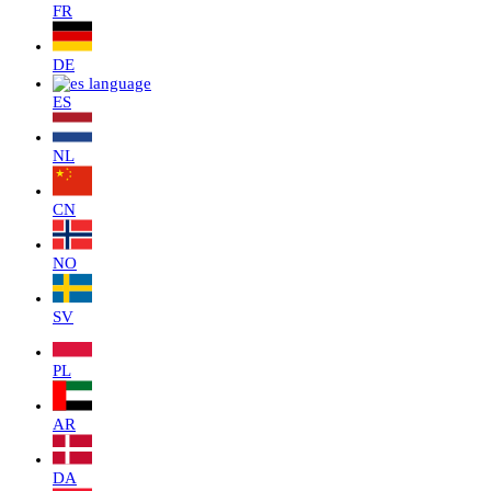
FR
DE
ES
NL
CN
NO
SV
PL
AR
DA