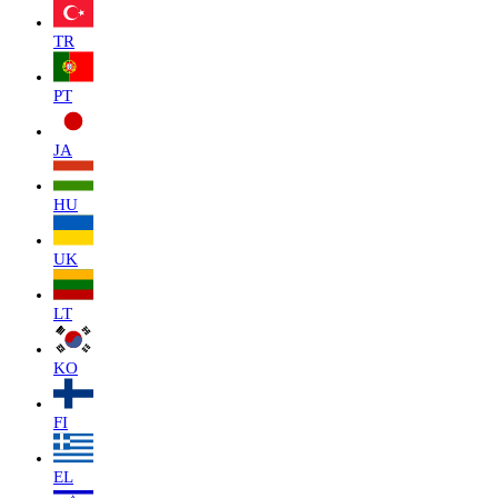
TR
PT
JA
HU
UK
LT
KO
FI
EL