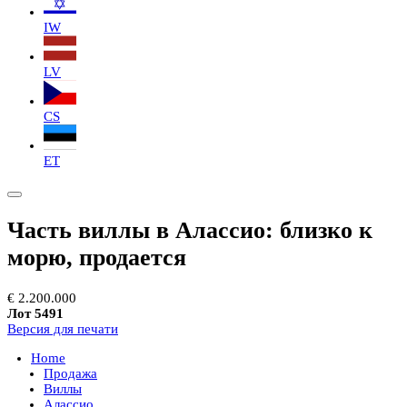
IW
LV
CS
ET
Часть виллы в Алассио: близко к
морю, продается
€ 2.200.000
Лот 5491
Версия для печати
Home
Продажа
Виллы
Алассио