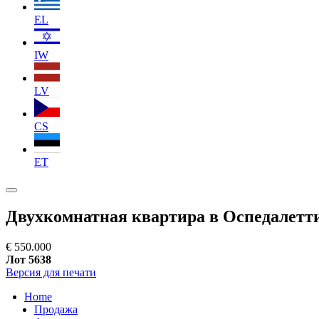
EL
IW
LV
CS
ET
Двухкомнатная квартира в Оспедалетт
€ 550.000
Лот 5638
Версия для печати
Home
Продажа