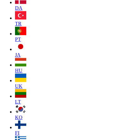
DA
TR
PT
JA
HU
UK
LT
KO
FI