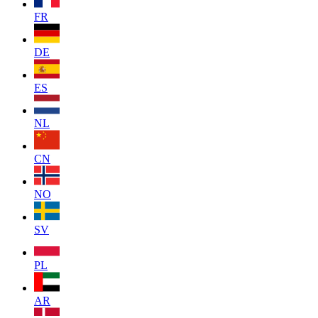
FR
DE
ES
NL
CN
NO
SV
PL
AR