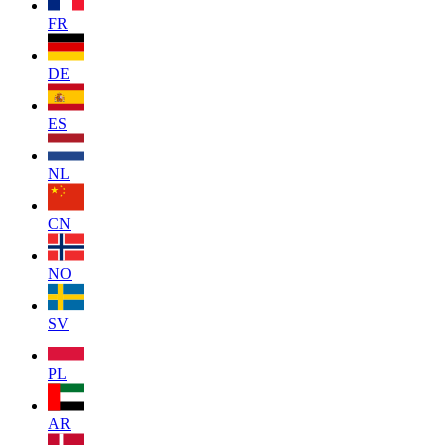
FR
DE
ES
NL
CN
NO
SV
PL
AR