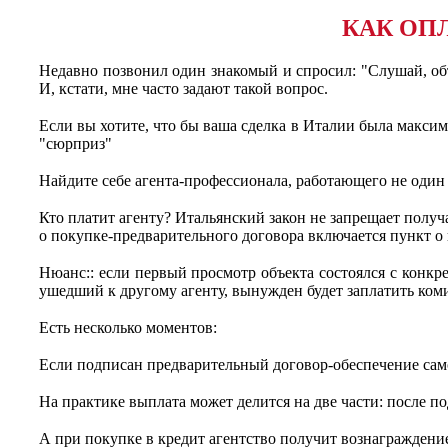
КАК ОПЛ
Недавно позвонил один знакомый и спросил: "Слушай, объ
И, кстати, мне часто задают такой вопрос.
⠀
Если вы хотите, что бы ваша сделка в Италии была максима
"сюрприз"
⠀
Найдите себе агента-профессионала, работающего не один 
⠀
Кто платит агенту? Итальянский закон не запрещает получ
о покупке-предварительного договора включается пункт о
⠀
Нюанс:: если первый просмотр объекта состоялся с конкр
ушедший к другому агенту, вынужден будет заплатить ком
⠀
Есть несколько моментов:
⠀
Если подписан предварительный договор-обеспечение само
⠀
На практике выплата может делится на две части: после п
⠀
А при покупке в кредит агентство получит вознагражден