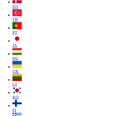
DA
TR
PT
JA
HU
UK
LT
KO
FI