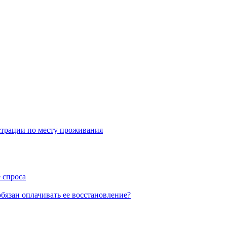
трации по месту проживания
 спроса
бязан оплачивать ее восстановление?