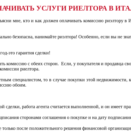
АЧИВАТЬ УСЛУГИ РИЕЛТОРА В ИТА
ясни мне, кто и как должен оплачивать комиссию риэлтору в Ита
льно безопасна, нанимайте риэлтора! Особенно, если вы не знато
год-это гарантия сделки!
ать комиссию с обеих сторон. Если, у покупателя и продавца с
 комиссии риелтора.
етным специалистом, то в случае покупки этой недвижимости, 
иссию обоим.
й сделки, работа агента считается выполненной, и он имеет пр
одписания сторонами соглашения о покупке и на дату подписания
ие только после положительного решения финансовой организац