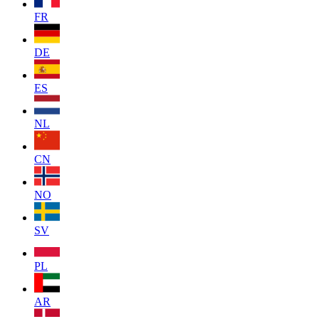
FR
DE
ES
NL
CN
NO
SV
PL
AR