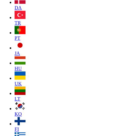
DA
TR
PT
JA
HU
UK
LT
KO
FI