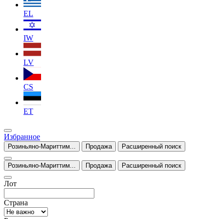
EL
IW
LV
CS
ET
Избранное
Розиньяно-Мариттим...
Продажа
Расширенный поиск
Розиньяно-Мариттим...
Продажа
Расширенный поиск
Лот
Страна