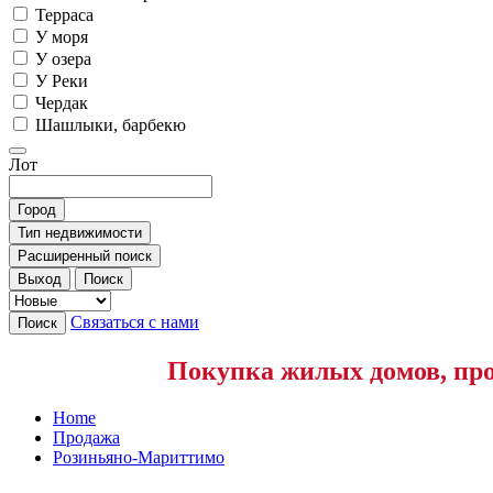
Терраса
У моря
У озера
У Реки
Чердак
Шашлыки, барбекю
Лот
Город
Тип недвижимости
Расширенный поиск
Выход
Поиск
Связаться с нами
Поиск
Покупка жилых домов, про
Home
Продажа
Розиньяно-Мариттимо