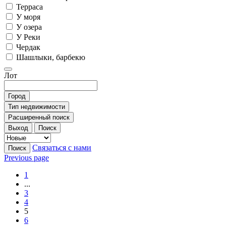
Терраса
У моря
У озера
У Реки
Чердак
Шашлыки, барбекю
Лот
Город
Тип недвижимости
Расширенный поиск
Выход
Поиск
Связаться с нами
Поиск
Previous page
1
...
3
4
5
6