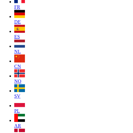
FR
DE
ES
NL
CN
NO
SV
PL
AR