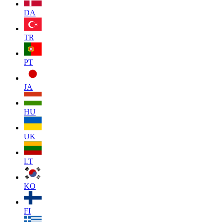
DA
TR
PT
JA
HU
UK
LT
KO
FI