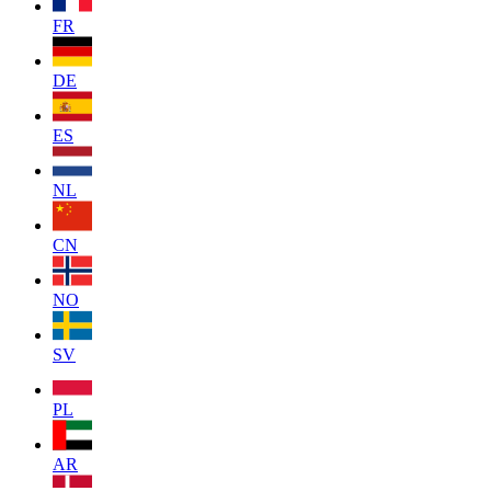
FR
DE
ES
NL
CN
NO
SV
PL
AR