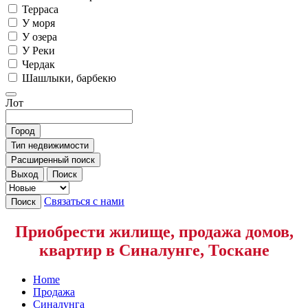
Терраса
У моря
У озера
У Реки
Чердак
Шашлыки, барбекю
Лот
Город
Тип недвижимости
Расширенный поиск
Выход
Поиск
Связаться с нами
Поиск
Приобрести жилище, продажа домов,
квартир в Синалунге, Тоскане
Home
Продажа
Синалунга