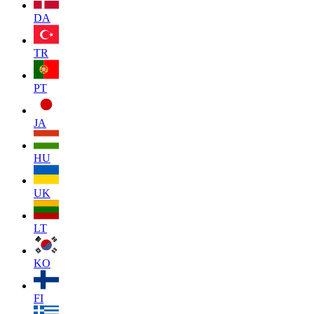
DA
TR
PT
JA
HU
UK
LT
KO
FI