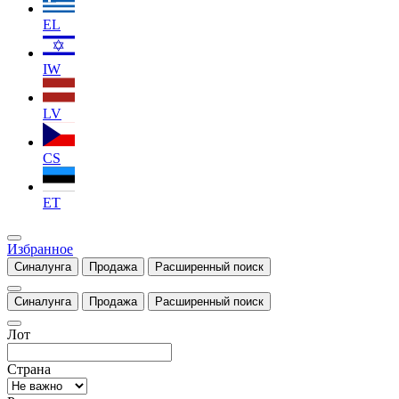
EL
IW
LV
CS
ET
Избранное
Синалунга
Продажа
Расширенный поиск
Синалунга
Продажа
Расширенный поиск
Лот
Страна