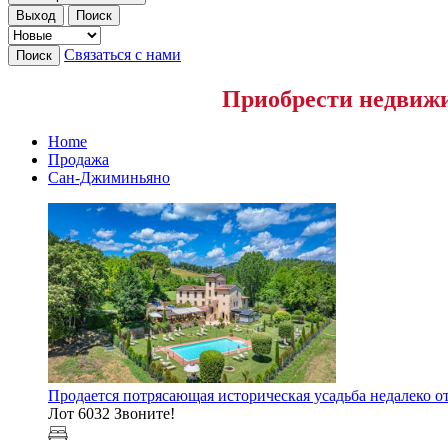
Выход
Поиск
Связаться с нами
Поиск
Приобрести недвижи
Home
Продажа
Сан-Джиминьяно
Продается потрясающая историческая усадьба недалеко 
Лот 6032
Звоните!