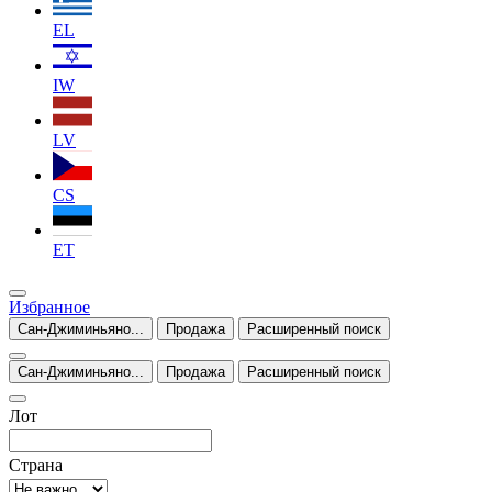
EL
IW
LV
CS
ET
Избранное
Сан-Джиминьяно...
Продажа
Расширенный поиск
Сан-Джиминьяно...
Продажа
Расширенный поиск
Лот
Страна