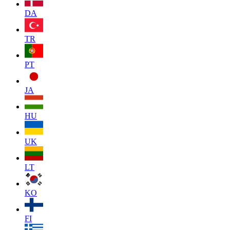
DA
TR
PT
JA
HU
UK
LT
KO
FI