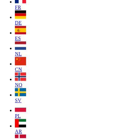
FR
DE
ES
NL
CN
NO
SV
PL
AR