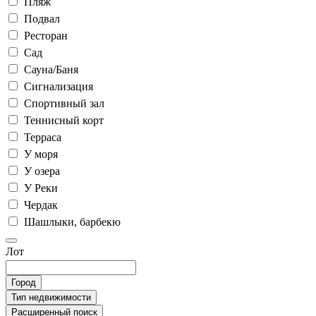
Пляж
Подвал
Ресторан
Сад
Сауна/Баня
Сигнализация
Спортивный зал
Теннисный корт
Терраса
У моря
У озера
У Реки
Чердак
Шашлыки, барбекю
Лот
Город
Тип недвижимости
Расширенный поиск