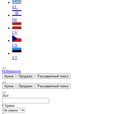
EL
IW
LV
CS
ET
Избранное
Арона
Продажа
Расширенный поиск
Арона
Продажа
Расширенный поиск
Лот
Страна