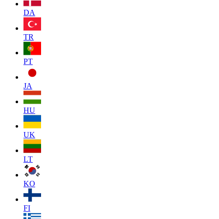
DA
TR
PT
JA
HU
UK
LT
KO
FI