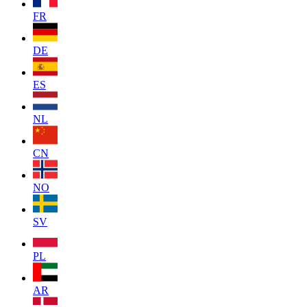
FR
DE
ES
NL
CN
NO
SV
PL
AR