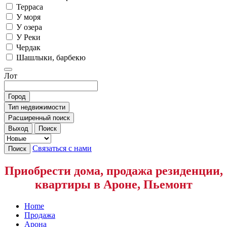
Терраса
У моря
У озера
У Реки
Чердак
Шашлыки, барбекю
Лот
Город
Тип недвижимости
Расширенный поиск
Выход
Поиск
Связаться с нами
Поиск
Приобрести дома, продажа резиденции,
квартиры в Ароне, Пьемонт
Home
Продажа
Арона