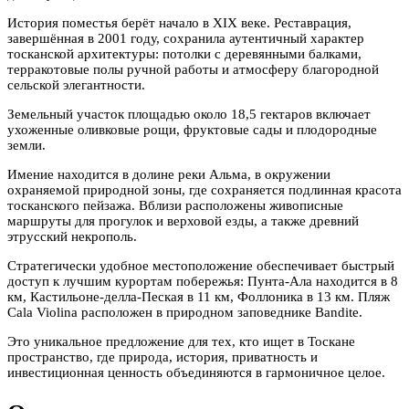
История поместья берёт начало в XIX веке. Реставрация,
завершённая в 2001 году, сохранила аутентичный характер
тосканской архитектуры: потолки с деревянными балками,
терракотовые полы ручной работы и атмосферу благородной
сельской элегантности.
Земельный участок площадью около 18,5 гектаров включает
ухоженные оливковые рощи, фруктовые сады и плодородные
земли.
Имение находится в долине реки Альма, в окружении
охраняемой природной зоны, где сохраняется подлинная красота
тосканского пейзажа. Вблизи расположены живописные
маршруты для прогулок и верховой езды, а также древний
этрусский некрополь.
Стратегически удобное местоположение обеспечивает быстрый
доступ к лучшим курортам побережья: Пунта-Ала находится в 8
км, Кастильоне-делла-Пеская в 11 км, Фоллоника в 13 км. Пляж
Cala Violina расположен в природном заповеднике Bandite.
Это уникальное предложение для тех, кто ищет в Тоскане
пространство, где природа, история, приватность и
инвестиционная ценность объединяются в гармоничное целое.