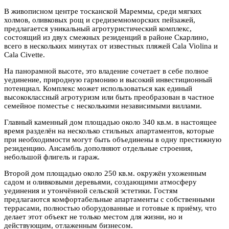
В живописном центре тосканской Мареммы, среди мягких
холмов, оливковых рощ и средиземноморских пейзажей,
предлагается уникальный агротуристический комплекс,
состоящий из двух смежных резиденций в районе Скарлино,
всего в нескольких минутах от известных пляжей Cala Violina и
Cala Civette.
На панорамной высоте, это владение сочетает в себе полное
уединение, природную гармонию и высокий инвестиционный
потенциал. Комплекс может использоваться как единый
высококлассный агротуризм или быть преобразован в частное
семейное поместье с несколькими независимыми виллами.
Главный каменный дом площадью около 340 кв.м. в настоящее
время разделён на несколько стильных апартаментов, которые
при необходимости могут быть объединены в одну престижную
резиденцию. Ансамбль дополняют отдельные строения,
небольшой флигель и гараж.
Второй дом площадью около 250 кв.м. окружён ухоженным
садом и оливковыми деревьями, создающими атмосферу
уединения и утончённой сельской эстетики. Гостям
предлагаются комфортабельные апартаменты с собственными
террасами, полностью оборудованные и готовые к приёму, что
делает этот объект не только местом для жизни, но и
действующим, отлаженным бизнесом.