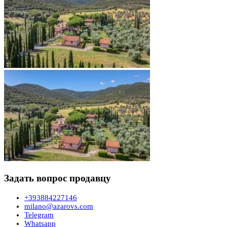
Задать вопрос продавцу
+393884227146
milano@azarovs.com
Telegram
Whatsapp