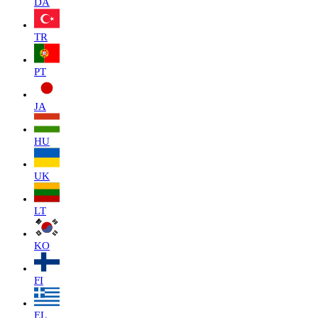
DA
TR
PT
JA
HU
UK
LT
KO
FI
EL