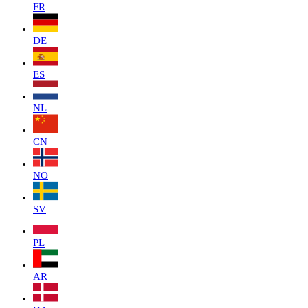
FR
DE
ES
NL
CN
NO
SV
PL
AR