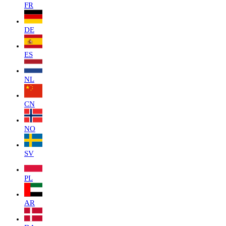
FR
DE
ES
NL
CN
NO
SV
PL
AR