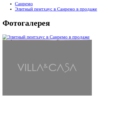
Санремо
Элитный пентхаус в Санремо в продаже
Фотогалерея