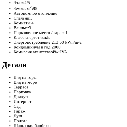
Этаж:
4/5
2
Земля, м
:
95
Автономное отопление
Спальни:
3
Комнаты:
4
Ванные:
3
Парковочное место / гараж:
1
Класс энергетики:
E
Энергопотребление:
213,50 kWh/m²a
Кондоминиум в год:
2000
Комиссия агентства:
4%+IVA
Детали
Вид на горы
Вид на море
Терраса
Парковка
Джакузи
Интернет
Сад
Гараж
Душ
Подвал
Шашлыки, барбекю