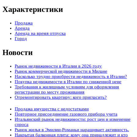
Характеристики
Продажа
Аренда
Аренда на время отпуска
Город
Новости
Рынок недвижимости в Италии в 2026 году
Рынок коммерческой недвижимости в Милане
Насколько трудно приобрести недвижимость в Италии?
Покупка недвижимости в Италии по сниженной цене
Требования к жилищным условиям для оформления
регистрации по месту проживания
Отремонтировать квартиру: кого пригласить?
Продажа имущества с недостатками
Повторное присоединение газового прибора учета
Итальянский рынок недвижимости: рост цен и изменение
спроса
Рынок жилья в Эмилии-Романьи наращивает активность.
Накрытая балконная плита: кому она принадлежит и кто