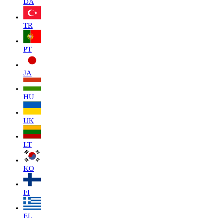
DA
TR
PT
JA
HU
UK
LT
KO
FI
EL