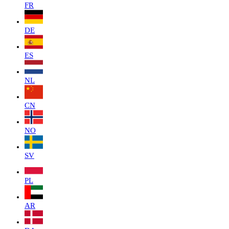
FR
DE
ES
NL
CN
NO
SV
PL
AR