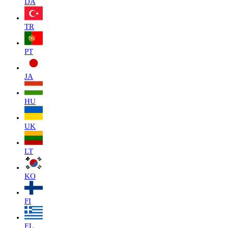
DA
TR
PT
JA
HU
UK
LT
KO
FI
EL