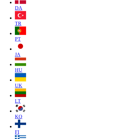
DA
TR
PT
JA
HU
UK
LT
KO
FI