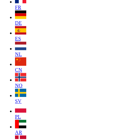
FR
DE
ES
NL
CN
NO
SV
PL
AR