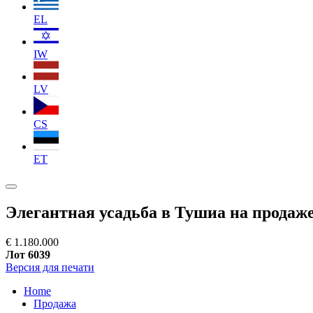
EL
IW
LV
CS
ET
Элегантная усадьба в Тушиа на продаж
€ 1.180.000
Лот 6039
Версия для печати
Home
Продажа