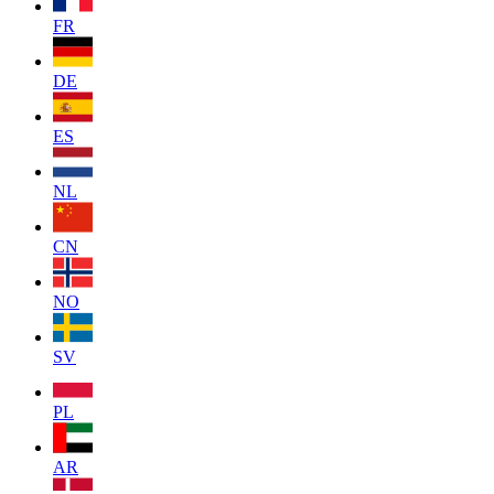
FR
DE
ES
NL
CN
NO
SV
PL
AR