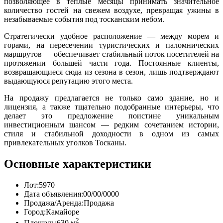
позволяющее в тёплые месяцы принимать значительное
количество гостей на свежем воздухе, превращая ужины в
незабываемые события под тосканским небом.
Стратегически удобное расположение — между морем и
горами, на пересечении туристических и паломнических
маршрутов — обеспечивает стабильный поток посетителей на
протяжении большей части года. Постоянные клиенты,
возвращающиеся сюда из сезона в сезон, лишь подтверждают
выдающуюся репутацию этого места.
На продажу предлагается не только само здание, но и
лицензия, а также тщательно подобранные интерьеры, что
делает это предложение поистине уникальным
инвестиционным шансом — редким сочетанием истории,
стиля и стабильной доходности в одном из самых
привлекательных уголков Тосканы.
Основные характеристики
Лот:
5970
Дата объявления:
00/00/0000
Продажа/Аренда:
Продажа
Город:
Камайоре
2
Площадь:
630 м