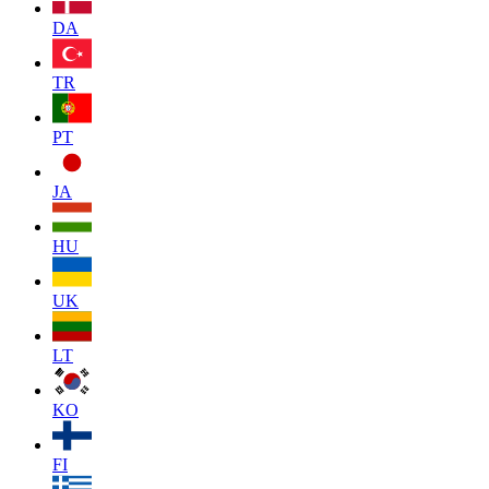
DA
TR
PT
JA
HU
UK
LT
KO
FI