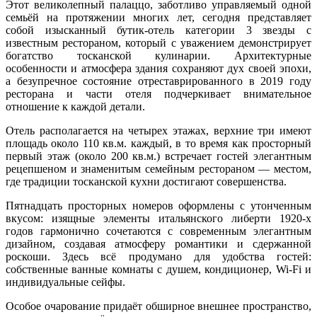
Этот великолепный палаццо, заботливо управляемый одной
семьёй на протяжении многих лет, сегодня представляет
собой изысканный бутик-отель категории 3 звезды с
известным рестораном, который с уважением демонстрирует
богатство тосканской кулинарии. Архитектурные
особенности и атмосфера здания сохраняют дух своей эпохи,
а безупречное состояние отреставрированного в 2019 году
ресторана и части отеля подчеркивает внимательное
отношение к каждой детали.
Отель располагается на четырех этажах, верхние три имеют
площадь около 110 кв.м. каждый, в то время как просторный
первый этаж (около 200 кв.м.) встречает гостей элегантным
рецепшеном и знаменитым семейным рестораном — местом,
где традиции тосканской кухни достигают совершенства.
Пятнадцать просторных номеров оформлены с утонченным
вкусом: изящные элементы итальянского либерти 1920-х
годов гармонично сочетаются с современным элегантным
дизайном, создавая атмосферу романтики и сдержанной
роскоши. Здесь всё продумано для удобства гостей:
собственные ванные комнаты с душем, кондиционер, Wi-Fi и
индивидуальные сейфы.
Особое очарование придаёт обширное внешнее пространство,