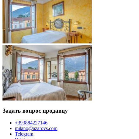
Задать вопрос продавцу
+393884227146
milano@azarovs.com
Telegram