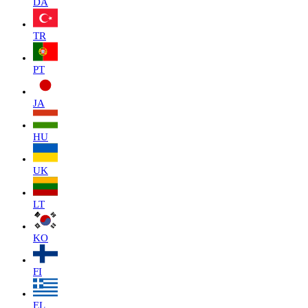
DA
TR
PT
JA
HU
UK
LT
KO
FI
EL