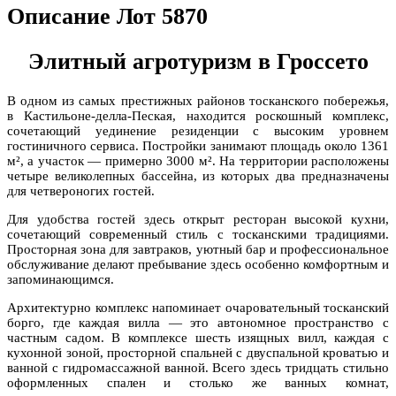
Описание Лот 5870
Элитный агротуризм в Гроссето
В одном из самых престижных районов тосканского побережья,
в Кастильоне-делла-Пеская, находится роскошный комплекс,
сочетающий уединение резиденции с высоким уровнем
гостиничного сервиса. Постройки занимают площадь около 1361
м², а участок — примерно 3000 м². На территории расположены
четыре великолепных бассейна, из которых два предназначены
для четвероногих гостей.
Для удобства гостей здесь открыт ресторан высокой кухни,
сочетающий современный стиль с тосканскими традициями.
Просторная зона для завтраков, уютный бар и профессиональное
обслуживание делают пребывание здесь особенно комфортным и
запоминающимся.
Архитектурно комплекс напоминает очаровательный тосканский
борго, где каждая вилла — это автономное пространство с
частным садом. В комплексе шесть изящных вилл, каждая с
кухонной зоной, просторной спальней с двуспальной кроватью и
ванной с гидромассажной ванной. Всего здесь тридцать стильно
оформленных спален и столько же ванных комнат,