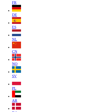
FR
DE
ES
NL
CN
NO
SV
PL
AR