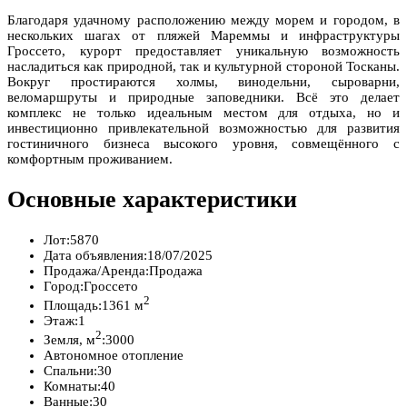
Благодаря удачному расположению между морем и городом, в
нескольких шагах от пляжей Мареммы и инфраструктуры
Гроссето, курорт предоставляет уникальную возможность
насладиться как природной, так и культурной стороной Тосканы.
Вокруг простираются холмы, винодельни, сыроварни,
веломаршруты и природные заповедники. Всё это делает
комплекс не только идеальным местом для отдыха, но и
инвестиционно привлекательной возможностью для развития
гостиничного бизнеса высокого уровня, совмещённого с
комфортным проживанием.
Основные характеристики
Лот:
5870
Дата объявления:
18/07/2025
Продажа/Аренда:
Продажа
Город:
Гроссето
2
Площадь:
1361 м
Этаж:
1
2
Земля, м
:
3000
Автономное отопление
Спальни:
30
Комнаты:
40
Ванные:
30