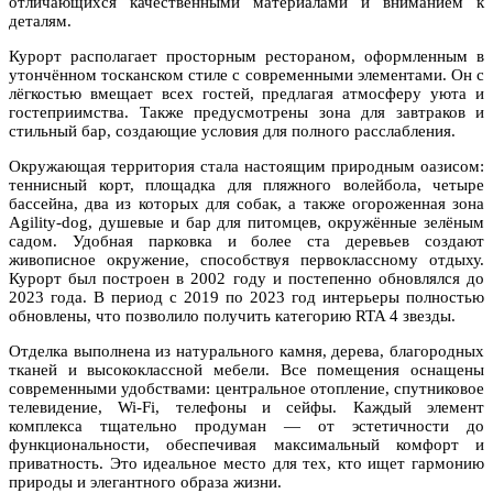
отличающихся качественными материалами и вниманием к
деталям.
Курорт располагает просторным рестораном, оформленным в
утончённом тосканском стиле с современными элементами. Он с
лёгкостью вмещает всех гостей, предлагая атмосферу уюта и
гостеприимства. Также предусмотрены зона для завтраков и
стильный бар, создающие условия для полного расслабления.
Окружающая территория стала настоящим природным оазисом:
теннисный корт, площадка для пляжного волейбола, четыре
бассейна, два из которых для собак, а также огороженная зона
Agility-dog, душевые и бар для питомцев, окружённые зелёным
садом. Удобная парковка и более ста деревьев создают
живописное окружение, способствуя первоклассному отдыху.
Курорт был построен в 2002 году и постепенно обновлялся до
2023 года. В период с 2019 по 2023 год интерьеры полностью
обновлены, что позволило получить категорию RTA 4 звезды.
Отделка выполнена из натурального камня, дерева, благородных
тканей и высококлассной мебели. Все помещения оснащены
современными удобствами: центральное отопление, спутниковое
телевидение, Wi-Fi, телефоны и сейфы. Каждый элемент
комплекса тщательно продуман — от эстетичности до
функциональности, обеспечивая максимальный комфорт и
приватность. Это идеальное место для тех, кто ищет гармонию
природы и элегантного образа жизни.