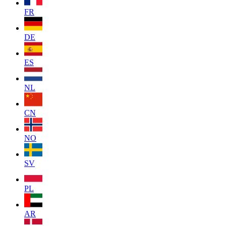
FR
DE
ES
NL
CN
NO
SV
PL
AR