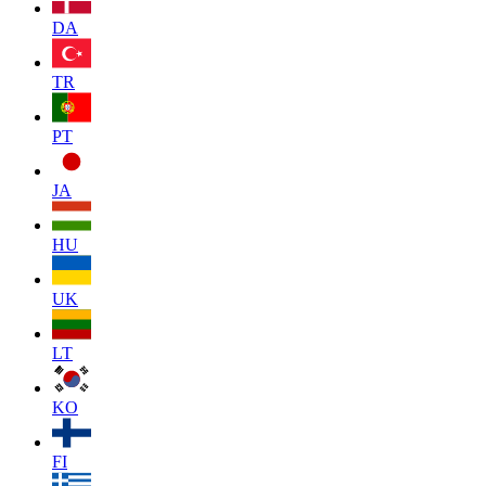
DA
TR
PT
JA
HU
UK
LT
KO
FI