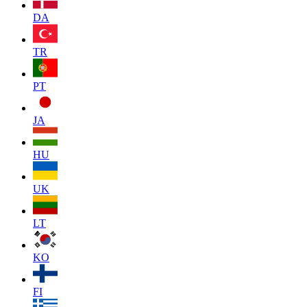
DA
TR
PT
JA
HU
UK
LT
KO
FI