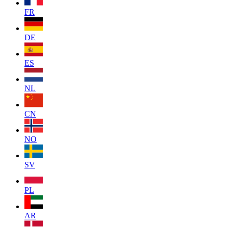
FR
DE
ES
NL
CN
NO
SV
PL
AR