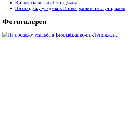
Виллафранка-ин-Луниджана
На продажу усадьба в Виллафранке-ин-Луниджана
Фотогалерея