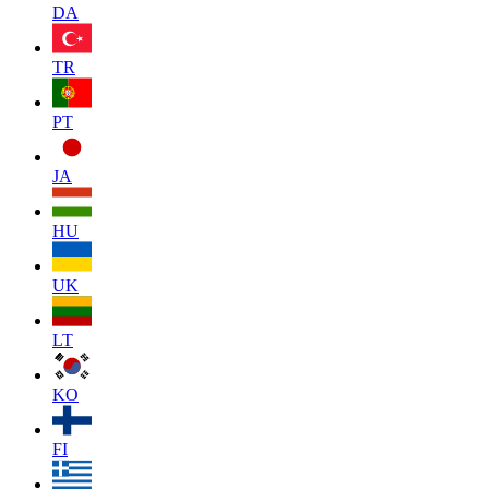
DA
TR
PT
JA
HU
UK
LT
KO
FI