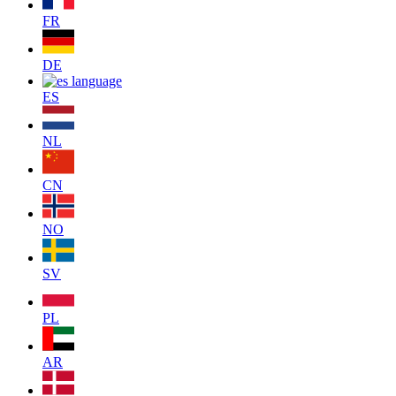
FR
DE
ES
NL
CN
NO
SV
PL
AR