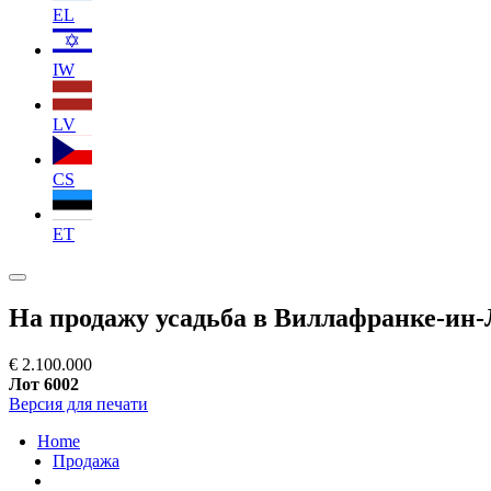
EL
IW
LV
CS
ET
На продажу усадьба в Виллафранке-ин
€ 2.100.000
Лот 6002
Версия для печати
Home
Продажа