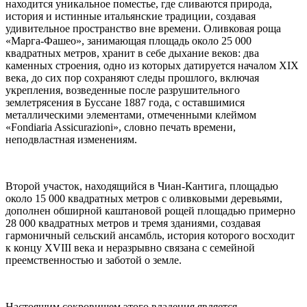
находится уникальное поместье, где сливаются природа,
история и истинные итальянские традиции, создавая
удивительное пространство вне времени. Оливковая роща
«Марга-Фашео», занимающая площадь около 25 000
квадратных метров, хранит в себе дыхание веков: два
каменных строения, одно из которых датируется началом XIX
века, до сих пор сохраняют следы прошлого, включая
укрепления, возведенные после разрушительного
землетрясения в
Буссане
1887 года, с оставшимися
металлическими элементами, отмеченными клеймом
«Fondiaria Assicurazioni», словно печать времени,
неподвластная изменениям.
Второй участок, находящийся в Чиан-Кантига, площадью
около 15 000 квадратных метров с оливковыми деревьями,
дополнен обширной каштановой рощей площадью примерно
28 000 квадратных метров и тремя зданиями, создавая
гармоничный сельский ансамбль, история которого восходит
к концу XVIII века и неразрывно связана с семейной
преемственностью и заботой о земле.
Настоящим сокровищем этого владения является