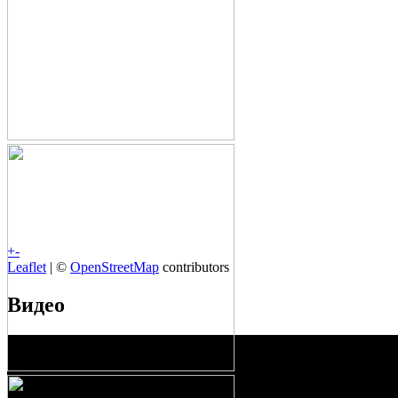
+
-
Leaflet
| ©
OpenStreetMap
contributors
Видео