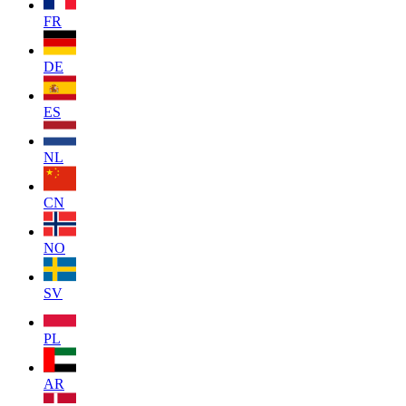
FR
DE
ES
NL
CN
NO
SV
PL
AR