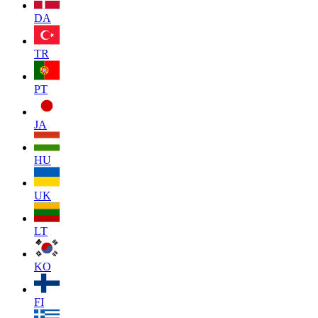
DA
TR
PT
JA
HU
UK
LT
KO
FI