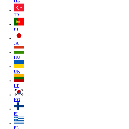
DA
TR
PT
JA
HU
UK
LT
KO
FI
EL