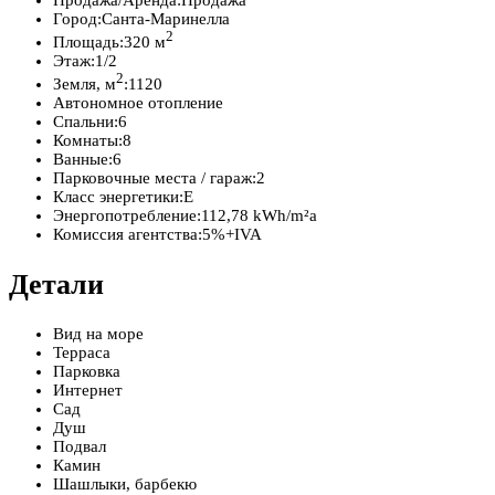
Продажа/Аренда:
Продажа
Город:
Санта-Маринелла
2
Площадь:
320 м
Этаж:
1/2
2
Земля, м
:
1120
Автономное отопление
Спальни:
6
Комнаты:
8
Ванные:
6
Парковочные места / гараж:
2
Класс энергетики:
E
Энергопотребление:
112,78 kWh/m²a
Комиссия агентства:
5%+IVA
Детали
Вид на море
Терраса
Парковка
Интернет
Сад
Душ
Подвал
Камин
Шашлыки, барбекю