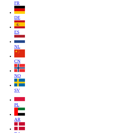
FR
DE
ES
NL
CN
NO
SV
PL
AR