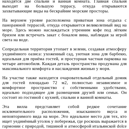
находятся две спальни и ванная комната. Главная спальня
выходит на большую террасу, откуда открываются
захватывающие виды на бескрайние морские просторы.
На верхнем уровне расположена приватная зона отдыха с
панорамной террасой, откуда открывается великолепный вид на
море. Здесь можно наслаждаться утренним кофе под лёгким
бризом или встречать закат с бокалом вина, наблюдая за игрой
света на воде.
Сопредельная территория утопает в зелени, создавая атмосферу
уединённого оазиса: ухоженный сад, уютная зона для барбекю,
идеальная для приёма гостей, и просторная частная парковка на
четыре автомобиля. Каждая деталь пространства продумана для
максимального комфорта и наслаждения жизнью у моря.
На участке также находится очаровательный отдельный домик
для гостей площадью 72 м2, полностью независимое и
комфортное пространство с собственными удобствами,
идеально подходящее для размещения друзей или семьи. Он
состоит из гостиной с кухней, спальни и ванной комнаты.
Эта вилла представляет собой редкое сочетание
исключительного расположения, изысканного вкуса и
неповторимого вида на море. Это идеальное место для тех, кто
ищет уединённый уголок у побережья, где роскошь выражается в
гармонии с природой, тишиной и атмосферой итальянской dolce