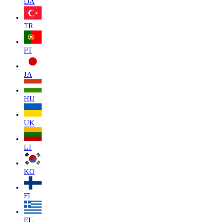
DA
TR
PT
JA
HU
UK
LT
KO
FI
EL