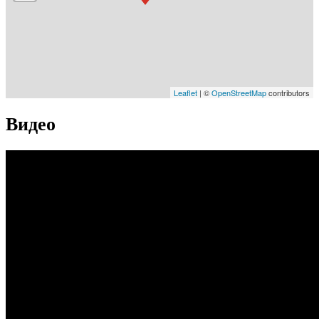
Leaflet
| ©
OpenStreetMap
contributors
Видео