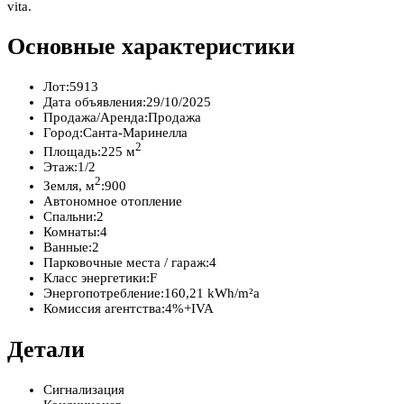
vita.
Основные характеристики
Лот:
5913
Дата объявления:
29/10/2025
Продажа/Аренда:
Продажа
Город:
Санта-Маринелла
2
Площадь:
225 м
Этаж:
1/2
2
Земля, м
:
900
Автономное отопление
Спальни:
2
Комнаты:
4
Ванные:
2
Парковочные места / гараж:
4
Класс энергетики:
F
Энергопотребление:
160,21 kWh/m²a
Комиссия агентства:
4%+IVA
Детали
Сигнализация