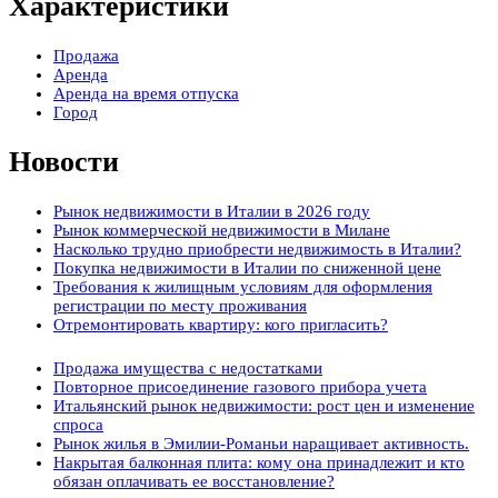
Характеристики
Продажа
Аренда
Аренда на время отпуска
Город
Новости
Рынок недвижимости в Италии в 2026 году
Рынок коммерческой недвижимости в Милане
Насколько трудно приобрести недвижимость в Италии?
Покупка недвижимости в Италии по сниженной цене
Требования к жилищным условиям для оформления
регистрации по месту проживания
Отремонтировать квартиру: кого пригласить?
Продажа имущества с недостатками
Повторное присоединение газового прибора учета
Итальянский рынок недвижимости: рост цен и изменение
спроса
Рынок жилья в Эмилии-Романьи наращивает активность.
Накрытая балконная плита: кому она принадлежит и кто
обязан оплачивать ее восстановление?