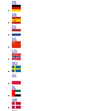
FR
DE
ES
NL
CN
NO
SV
PL
AR