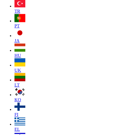
TR
PT
JA
HU
UK
LT
KO
FI
EL