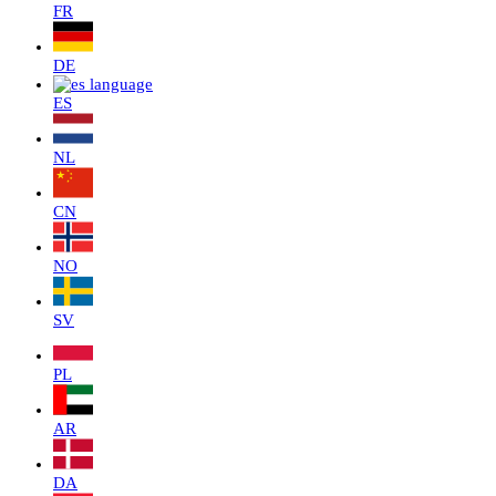
FR
DE
ES
NL
CN
NO
SV
PL
AR
DA