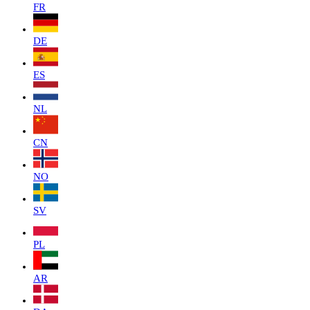
FR
DE
ES
NL
CN
NO
SV
PL
AR