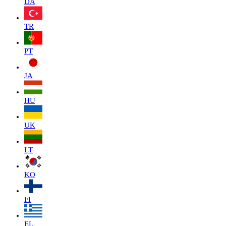
DA
TR
PT
JA
HU
UK
LT
KO
FI
EL