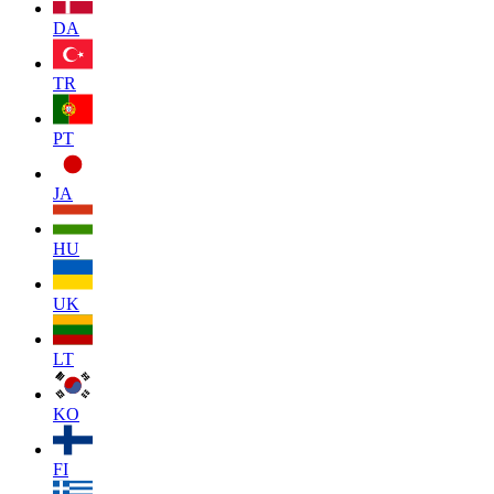
DA
TR
PT
JA
HU
UK
LT
KO
FI