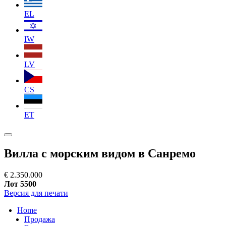
EL
IW
LV
CS
ET
Вилла с морским видом в Санремо
€ 2.350.000
Лот 5500
Версия для печати
Home
Продажа