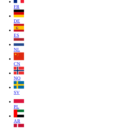
FR
DE
ES
NL
CN
NO
SV
PL
AR