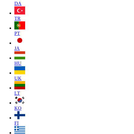
DA
TR
PT
JA
HU
UK
LT
KO
FI