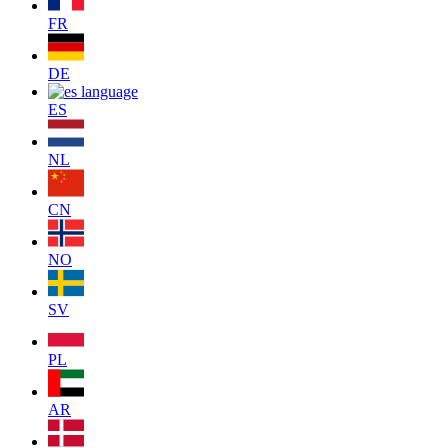
FR
DE
ES
NL
CN
NO
SV
PL
AR