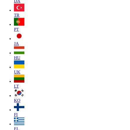
DA
TR
PT
JA
HU
UK
LT
KO
FI
EL