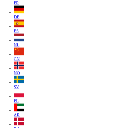
FR
DE
ES
NL
CN
NO
SV
PL
AR