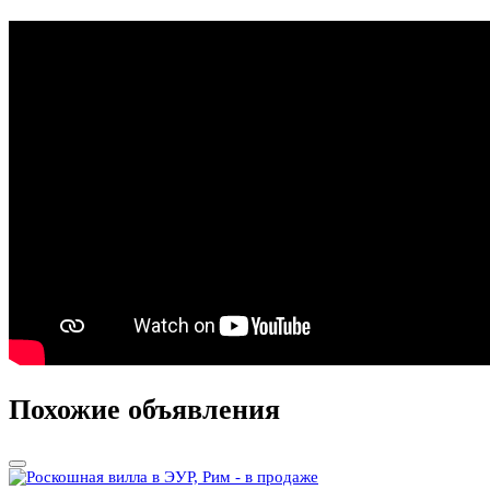
Аренда на время отпуска
Город
Новости
Рынок недвижимости в Италии в 2026 году
Рынок коммерческой недвижимости в Милане
Насколько трудно приобрести недвижимость в Италии?
Покупка недвижимости в Италии по сниженной цене
Требования к жилищным условиям для оформления
регистрации по месту проживания
Отремонтировать квартиру: кого пригласить?
Продажа имущества с недостатками
Повторное присоединение газового прибора учета
Итальянский рынок недвижимости: рост цен и изменение
спроса
Рынок жилья в Эмилии-Романьи наращивает активность.
Накрытая балконная плита: кому она принадлежит и кто
обязан оплачивать ее восстановление?