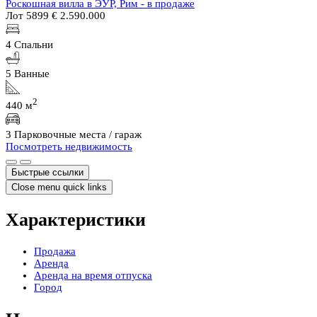
Продажа
Аренда
Новости
Город
Связаться с нами
© 2026 Azarov s.r.l. - номер плательщика НДС и
регистрационный номер компании: 01600980088 | Уставный
капитал € 10000 iv
Политика конфиденциальности
Scroll to the top