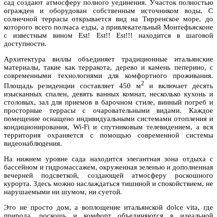
сад создают атмосферу полного уединения. Участок полностью
огражден и оборудован собственным источником воды. С
солнечной террасы открывается вид на Тирренское море, до
которого всего полчаса езды, а привлекательный Монтефьясконе
с известным вином Est! Est!! Est!!! находится в шаговой
доступности.
Архитектура виллы объединяет традиционные итальянские
материалы, такие как терракота, дерево и камень пеперино, с
современными технологиями для комфортного проживания.
2
Площадь резиденции составляет 450 м
и включает десять
изысканных спален, девять ванных комнат, несколько кухонь и
столовых, зал для приемов в барочном стиле, винный погреб и
просторные террасы с очаровательными видами. Каждое
помещение оснащено индивидуальными системами отопления и
кондиционирования, Wi-Fi и спутниковым телевидением, а вся
территория охраняется с помощью современной системы
видеонаблюдения.
На нижнем уровне сада находится элегантная зона отдыха с
бассейном и гидромассажем, окруженная зеленью и дополненная
вечерней подсветкой, создающей атмосферу роскошного
курорта. Здесь можно наслаждаться тишиной и спокойствием, не
нарушаемыми ни шумом, ни суетой.
Это не просто дом, а воплощение итальянской dolce vita, где
природа, роскошь и комфорт объединяются в идеальной