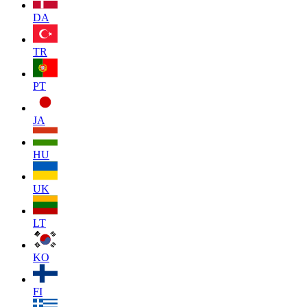
DA
TR
PT
JA
HU
UK
LT
KO
FI