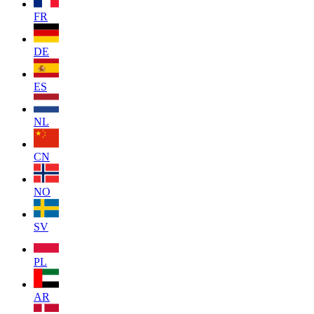
FR
DE
ES
NL
CN
NO
SV
PL
AR