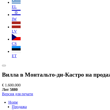
EL
IW
LV
CS
ET
Вилла в Монтальто-ди-Кастро на прода
€ 1.600.000
Лот 5880
Версия для печати
Home
Продажа