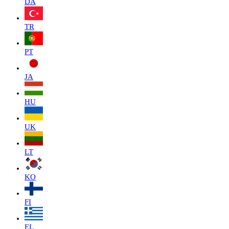
DA
TR
PT
JA
HU
UK
LT
KO
FI
EL