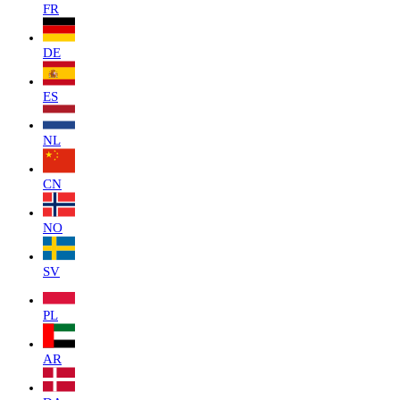
FR
DE
ES
NL
CN
NO
SV
PL
AR