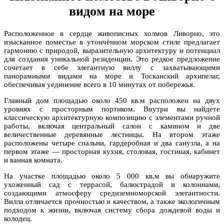
видом на море
Расположенное в сердце живописных холмов Ливорно, это
изысканное поместье в утончённом морском стиле предлагает
гармонию с природой, выразительную архитектуру и потенциал
для создания уникальной резиденции. Это редкое предложение
сочетает в себе элегантную виллу с захватывающими
панорамными видами на море и Тосканский архипелаг,
обеспечивая уединение всего в 10 минутах от побережья.
Главный дом площадью около 450 кв.м расположен на двух
уровнях с просторным портиком. Внутри вы найдете
классическую архитектурную композицию с элементами ручной
работы, включая центральный салон с камином и две
величественные деревянные лестницы. На втором этаже
расположены четыре спальни, гардеробная и два санузла, а на
первом этаже — просторная кухня, столовая, гостиная, кабинет
и ванная комната.
На участке площадью около 5 000 кв.м вы обнаружите
ухоженный сад с террасой, балюстрадой и колоннами,
создающими атмосферу средиземноморской элегантности.
Вилла отличается прочностью и качеством, а также экологичным
подходом к жизни, включая систему сбора дождевой воды и
колодец.