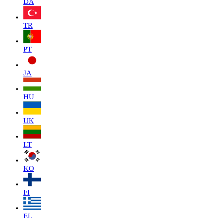
DA
TR
PT
JA
HU
UK
LT
KO
FI
EL