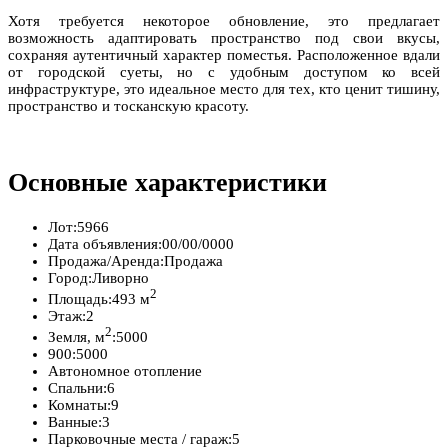
Хотя требуется некоторое обновление, это предлагает
возможность адаптировать пространство под свои вкусы,
сохраняя аутентичный характер поместья. Расположенное вдали
от городской суеты, но с удобным доступом ко всей
инфраструктуре, это идеальное место для тех, кто ценит тишину,
пространство и тосканскую красоту.
Основные характеристики
Лот:
5966
Дата объявления:
00/00/0000
Продажа/Аренда:
Продажа
Город:
Ливорно
2
Площадь:
493 м
Этаж:
2
2
Земля, м
:
5000
900:
5000
Автономное отопление
Спальни:
6
Комнаты:
9
Ванные:
3
Парковочные места / гараж:
5