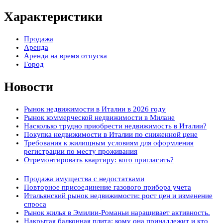
Характеристики
Продажа
Аренда
Аренда на время отпуска
Город
Новости
Рынок недвижимости в Италии в 2026 году
Рынок коммерческой недвижимости в Милане
Насколько трудно приобрести недвижимость в Италии?
Покупка недвижимости в Италии по сниженной цене
Требования к жилищным условиям для оформления
регистрации по месту проживания
Отремонтировать квартиру: кого пригласить?
Продажа имущества с недостатками
Повторное присоединение газового прибора учета
Итальянский рынок недвижимости: рост цен и изменение
спроса
Рынок жилья в Эмилии-Романьи наращивает активность.
Накрытая балконная плита: кому она принадлежит и кто