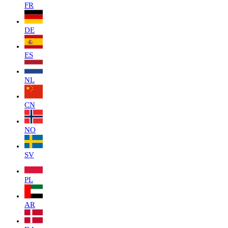
FR
DE
ES
NL
CN
NO
SV
PL
AR