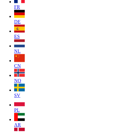
FR
DE
ES
NL
CN
NO
SV
PL
AR