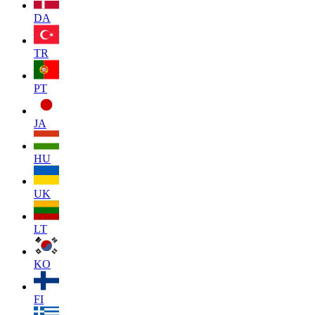
DA
TR
PT
JA
HU
UK
LT
KO
FI