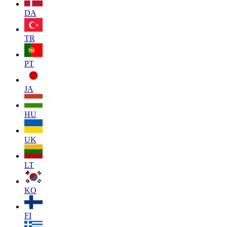
DA
TR
PT
JA
HU
UK
LT
KO
FI