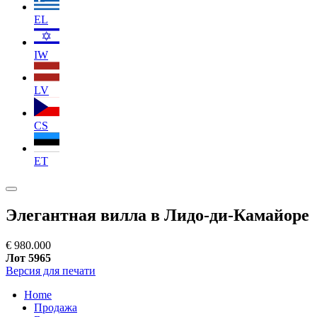
EL
IW
LV
CS
ET
Элегантная вилла в Лидо-ди-Камайоре
€ 980.000
Лот 5965
Версия для печати
Home
Продажа