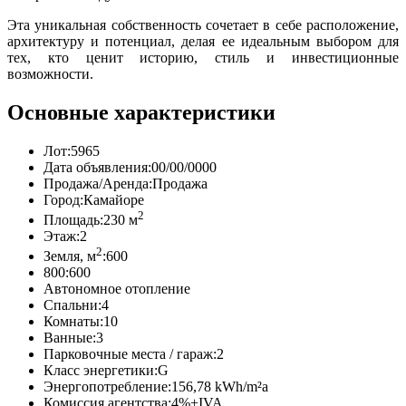
Эта уникальная собственность сочетает в себе расположение,
архитектуру и потенциал, делая ее идеальным выбором для
тех, кто ценит историю, стиль и инвестиционные
возможности.
Основные характеристики
Лот:
5965
Дата объявления:
00/00/0000
Продажа/Аренда:
Продажа
Город:
Камайоре
2
Площадь:
230 м
Этаж:
2
2
Земля, м
:
600
800:
600
Автономное отопление
Спальни:
4
Комнаты:
10
Ванные:
3
Парковочные места / гараж:
2
Класс энергетики:
G
Энергопотребление:
156,78 kWh/m²a
Комиссия агентства:
4%+IVA