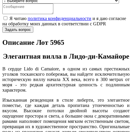
Я читаю
политика конфиденциальности
и я даю согласие
на обработку моих данных в соответствии с GDPR
Задать вопрос
Описание Лот 5965
Элегантная вилла в Лидо-ди-Камайоре
В сердце Lido di Camaiore, в одном из самых престижных
уголков тосканского побережья, вы найдете исключительную
историческую виллу начала XX века, всего в 300 метрах от
моря - это редкая архитектурная ценность с подлинным
характером.
Изысканная резиденция в стиле либерти, это элегантное
поместье, где каждая деталь пропитана утонченностью и
вкусом. Высокие потолки двойной высоты создают
ощущение простора и света, а большие окна с декоративными
рамами наполняют помещения мягким естественным светом,
превращая их в художественное пространство. Оригинальные
полы из
граниглия
служат живым свидетельством истории