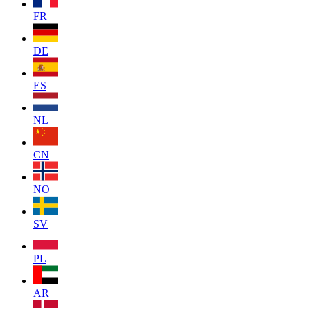
FR
DE
ES
NL
CN
NO
SV
PL
AR