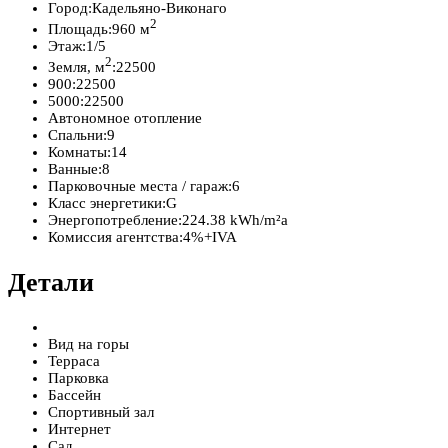
Город:
Кадельяно-Виконаго
2
Площадь:
960 м
Этаж:
1/5
2
Земля, м
:
22500
900:
22500
5000:
22500
Автономное отопление
Спальни:
9
Комнаты:
14
Ванные:
8
Парковочные места / гараж:
6
Класс энергетики:
G
Энергопотребление:
224.38 kWh/m²a
Комиссия агентства:
4%+IVA
Детали
Вид на горы
Терраса
Парковка
Бассейн
Спортивный зал
Интернет
Сад