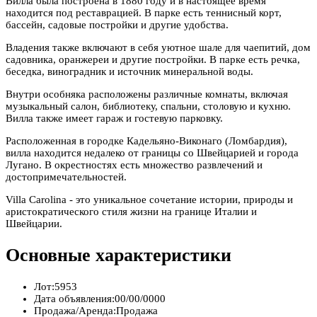
Вилла была построена в 1880 году и в настоящее время
находится под реставрацией. В парке есть теннисный корт,
бассейн, садовые постройки и другие удобства.
Владения также включают в себя уютное шале для чаепитий, дом
садовника, оранжереи и другие постройки. В парке есть речка,
беседка, виноградник и источник минеральной воды.
Внутри особняка расположены различные комнаты, включая
музыкальный салон, библиотеку, спальни, столовую и кухню.
Вилла также имеет гараж и гостевую парковку.
Расположенная в городке Кадельяно-Виконаго (Ломбардия),
вилла находится недалеко от границы со Швейцарией и города
Лугано. В окрестностях есть множество развлечений и
достопримечательностей.
Villa Carolina - это уникальное сочетание истории, природы и
аристократического стиля жизни на границе Италии и
Швейцарии.
Основные характеристики
Лот:
5953
Дата объявления:
00/00/0000
Продажа/Аренда:
Продажа