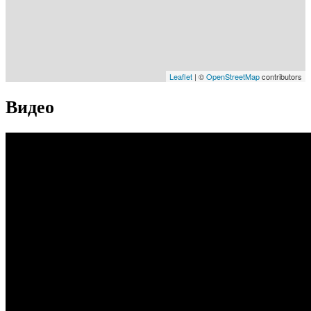
Leaflet
| ©
OpenStreetMap
contributors
Видео