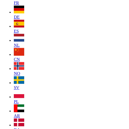
FR
DE
ES
NL
CN
NO
SV
PL
AR