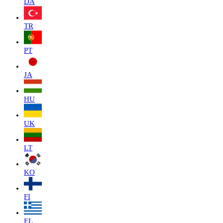
DA
TR
PT
JA
HU
UK
LT
KO
FI
EL