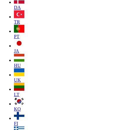
DA
TR
PT
JA
HU
UK
LT
KO
FI