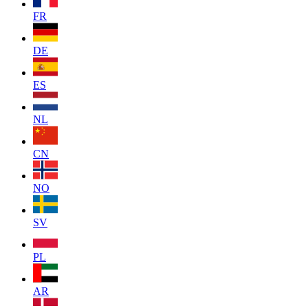
FR
DE
ES
NL
CN
NO
SV
PL
AR