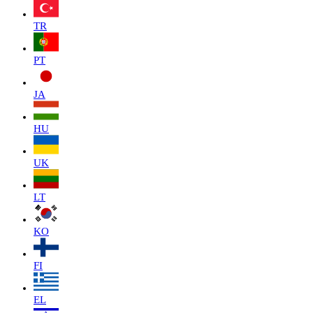
TR
PT
JA
HU
UK
LT
KO
FI
EL