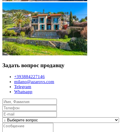
Задать вопрос продавцу
+393884227146
milano@azarovs.com
Telegram
Whatsapp