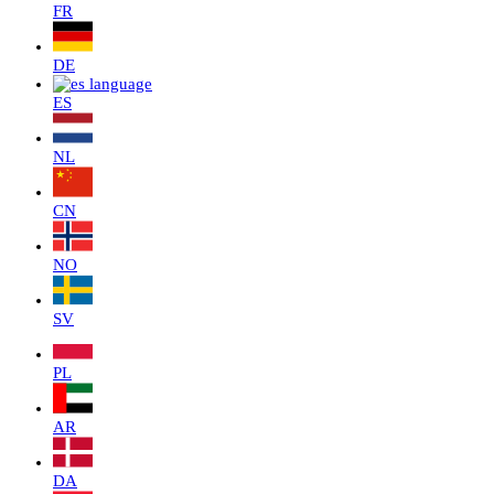
FR
DE
ES
NL
CN
NO
SV
PL
AR
DA