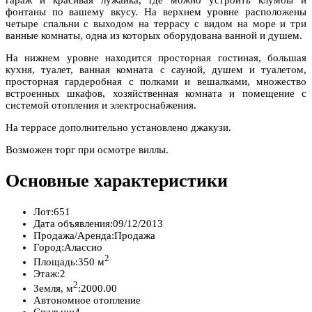
гараж и красивая лужайка, где можно устроить клумбы и
фонтаны по вашему вкусу. На верхнем уровне расположены
четыре спальни с выходом на террасу с видом на море и три
ванные комнаты, одна из которых оборудована ванной и душем.
На нижнем уровне находится просторная гостиная, большая
кухня, туалет, ванная комната с сауной, душем и туалетом,
просторная гардеробная с полками и вешалками, множество
встроенных шкафов, хозяйственная комната и помещение с
системой отопления и электроснабжения.
На террасе дополнительно установлено джакузи.
Возможен торг при осмотре виллы.
Основные характеристики
Лот:
651
Дата объявления:
09/12/2013
Продажа/Аренда:
Продажа
Город:
Алассио
2
Площадь:
350 м
Этаж:
2
2
Земля, м
:
2000.00
Автономное отопление