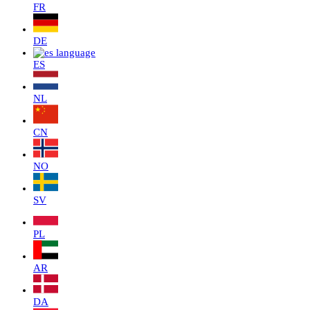
FR
DE
ES
NL
CN
NO
SV
PL
AR
DA