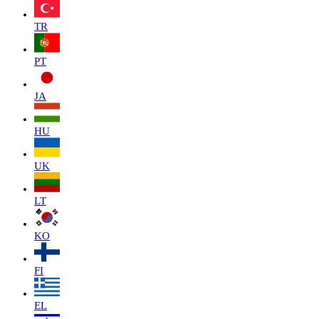
TR
PT
JA
HU
UK
LT
KO
FI
EL