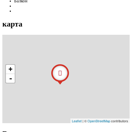
Балкон
карта
+
-
Leaflet
| ©
OpenStreetMap
contributors