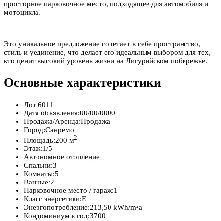
просторное парковочное место, подходящее для автомобиля и
мотоцикла.
Это уникальное предложение сочетает в себе пространство,
стиль и уединение, что делает его идеальным выбором для тех,
кто ценит высокий уровень жизни на Лигурийском побережье.
Основные характеристики
Лот:
6011
Дата объявления:
00/00/0000
Продажа/Аренда:
Продажа
Город:
Санремо
2
Площадь:
200 м
Этаж:
1/5
Автономное отопление
Спальни:
3
Комнаты:
5
Ванные:
2
Парковочное место / гараж:
1
Класс энергетики:
E
Энергопотребление:
213,50 kWh/m²a
Кондоминиум в год:
3700