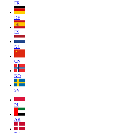
FR
DE
ES
NL
CN
NO
SV
PL
AR