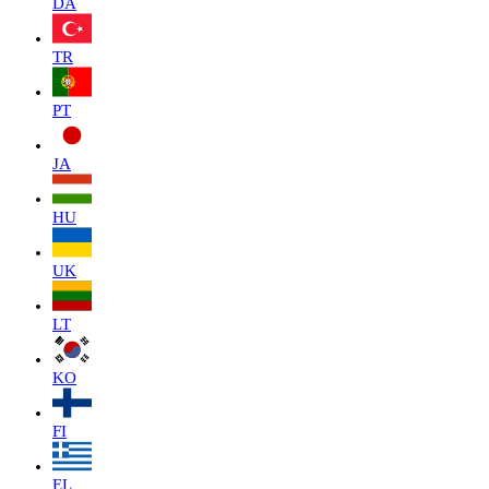
DA
TR
PT
JA
HU
UK
LT
KO
FI
EL