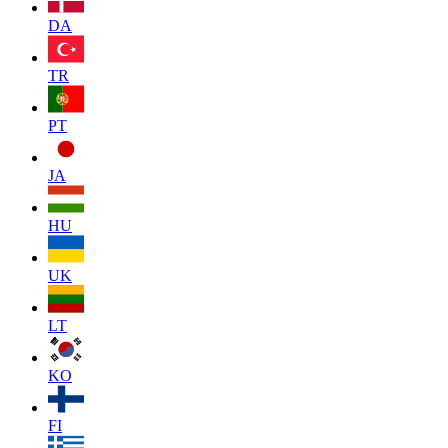
DA
TR
PT
JA
HU
UK
LT
KO
FI