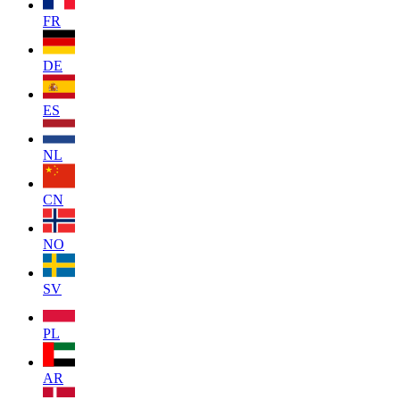
FR
DE
ES
NL
CN
NO
SV
PL
AR