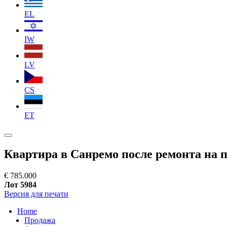
EL
IW
LV
CS
ET
Квартира в Санремо после ремонта на 
€ 785.000
Лот 5984
Версия для печати
Home
Продажа