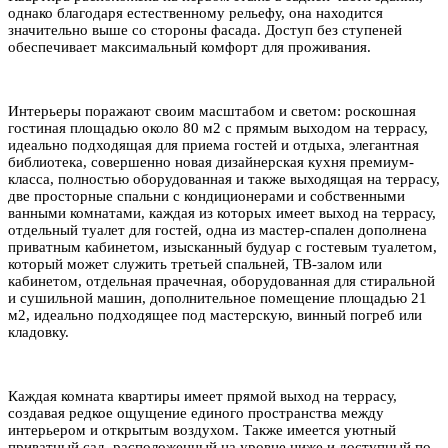
однако благодаря естественному рельефу, она находится
значительно выше со стороны фасада. Доступ без ступеней
обеспечивает максимальный комфорт для проживания.
Интерьеры поражают своим масштабом и светом: роскошная
гостиная площадью около 80 м2 с прямым выходом на террасу,
идеально подходящая для приема гостей и отдыха, элегантная
библиотека, совершенно новая дизайнерская кухня премиум-
класса, полностью оборудованная и также выходящая на террасу,
две просторные спальни с кондиционерами и собственными
ванными комнатами, каждая из которых имеет выход на террасу,
отдельный туалет для гостей, одна из мастер-спален дополнена
приватным кабинетом, изысканный будуар с гостевым туалетом,
который может служить третьей спальней, ТВ-залом или
кабинетом, отдельная прачечная, оборудованная для стиральной
и сушильной машин, дополнительное помещение площадью 21
м2, идеально подходящее под мастерскую, винный погреб или
кладовку.
Каждая комната квартиры имеет прямой выход на террасу,
создавая редкое ощущение единого пространства между
интерьером и открытым воздухом. Также имеется уютный
приватный сад, расположенный на уровне ниже и доступный по