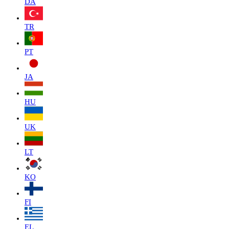
DA
TR
PT
JA
HU
UK
LT
KO
FI
EL