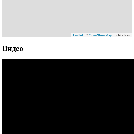
Leaflet
| ©
OpenStreetMap
contributors
Видео