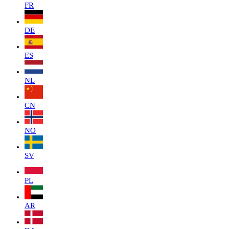
FR
DE
ES
NL
CN
NO
SV
PL
AR