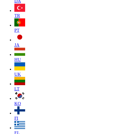
DA
TR
PT
JA
HU
UK
LT
KO
FI
EL