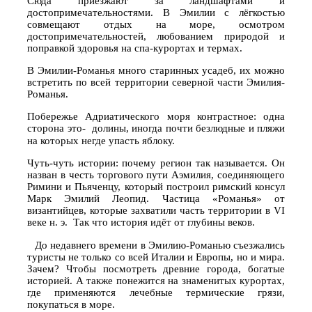
Сюда приезжают за ландшафтами и
достопримечательностями. В Эмилии с лёгкостью
совмещают отдых на море, осмотром
достопримечательностей, любованием природой и
поправкой здоровья на спа-курортах и термах.
В Эмилии-Романья много старинных усадеб, их можно
встретить по всей территории северной части Эмилия-
Романья.
Побережье Адриатического моря контрастное: одна
сторона это- долины, иногда почти безлюдные и пляжи
на которых негде упасть яблоку.⠀
Чуть-чуть истории: почему регион так называется. Он
назван в честь торгового пути Аэмилия, соединяющего
Римини и Пьяченцу, который построил римский консул
Марк Эмилий Леопид. Частица «Романья» от
византийцев, которые захватили часть территории в VI
веке н. э. Так что история идёт от глубины веков.
⠀До недавнего времени в Эмилию-Романью съезжались
туристы не только со всей Италии и Европы, но и мира.
Зачем? Чтобы посмотреть древние города, богатые
историей. А также понежится на знаменитых курортах,
где применяются лечебные термические грязи,
покупаться в море.