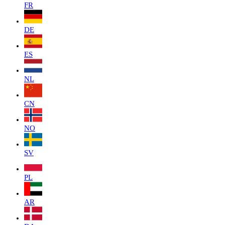
FR
DE
ES
NL
CN
NO
SV
PL
AR