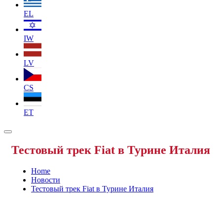
EL
IW
LV
CS
ET
Тестовый трек Fiat в Турине Италия
Home
Новости
Тестовый трек Fiat в Турине Италия