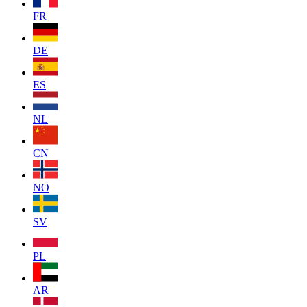
FR
DE
ES
NL
CN
NO
SV
PL
AR