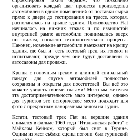
спроектирован таким образом, что позволило
организовать каждый шаг процесса производства
автомобилей в одном помещении6 от поставки сырья
прямо к двери до тестирования на трассе, которая,
располагалась на крыше здания. Производство Fiat
начиналось на нижних этажах и по извилистой
внутренней рампе автомобили поднимались вверх
по этажам, согласно технологического процесса.
Наконец, новенькие автомобили выезжают на крышу
здания, где был и есть тестовый трек, их гоняют и
испытывают, прежде чем они будут доставлены в
автосалоны для продажи.
Крыша с гоночным треком и длинный спиральный
пандус для спуска автомобилей полностью
сохранены и открыты для посетителей. Вы всё это
можете увидеть своими глазами! Местным жителям
эта достопримечательность мало интересна, однако
для туристов это историческое место подходит для
фото с прекрасным панорамным видом на Турин.
Кстати, тестовый трек Fiat на вершине здания
снимался в фильме 1969 года "Итальянская работа" с
Майклом Кейном, который был снят в Турине.
Одним из мест съёмки сцены погони был туринский
завод Fiat.