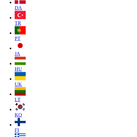
DA
TR
PT
JA
HU
UK
LT
KO
FI