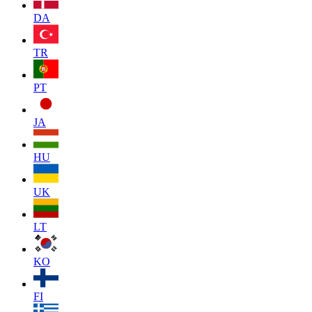
DA
TR
PT
JA
HU
UK
LT
KO
FI