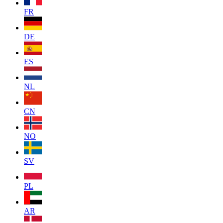
FR
DE
ES
NL
CN
NO
SV
PL
AR