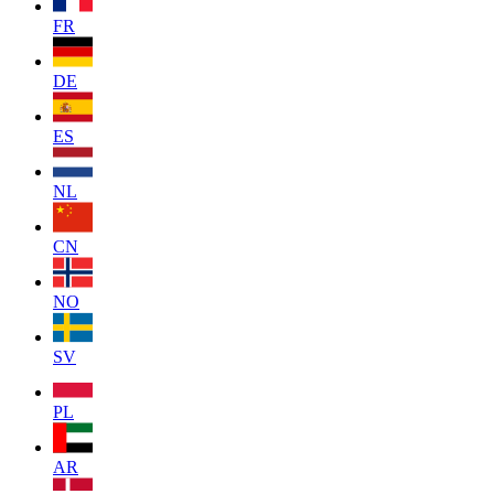
FR
DE
ES
NL
CN
NO
SV
PL
AR