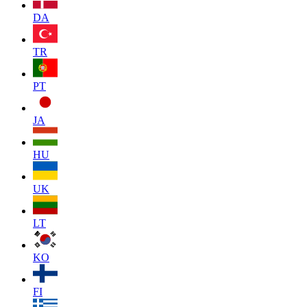
DA
TR
PT
JA
HU
UK
LT
KO
FI