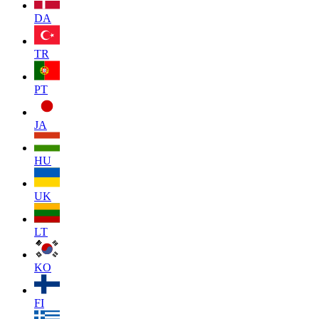
DA
TR
PT
JA
HU
UK
LT
KO
FI