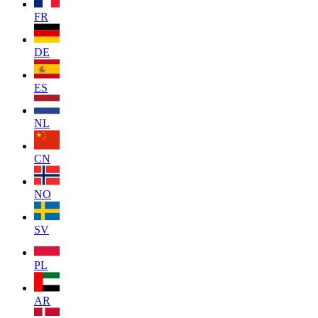
FR
DE
ES
NL
CN
NO
SV
PL
AR