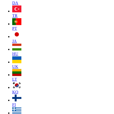
DA
TR
PT
JA
HU
UK
LT
KO
FI