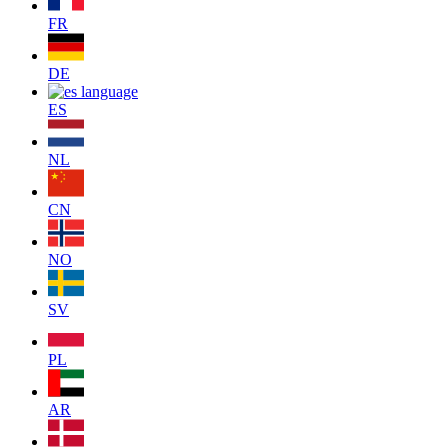
FR
DE
ES
NL
CN
NO
SV
PL
AR