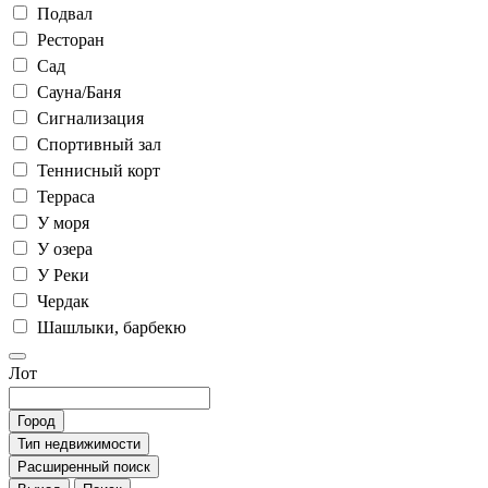
Подвал
Ресторан
Сад
Сауна/Баня
Сигнализация
Спортивный зал
Теннисный корт
Терраса
У моря
У озера
У Реки
Чердак
Шашлыки, барбекю
Лот
Город
Тип недвижимости
Расширенный поиск